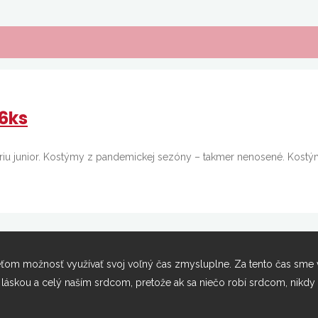
16ks
iu junior. Kostýmy z pandemickej sezóny – takmer nenosené. Kostýmy s
om možnosť využívať svoj voľný čas zmysluplne. Za tento čas sme vytv
s láskou a celý naším srdcom, pretože ak sa niečo robí srdcom, nikdy