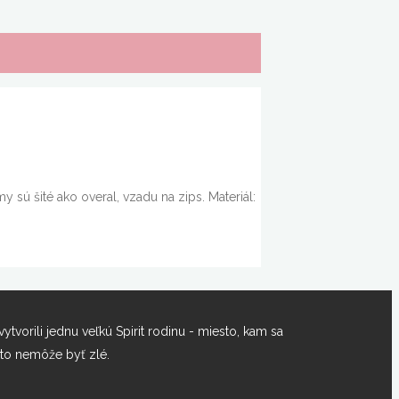
ú šité ako overal, vzadu na zips. Materiál:
orili jednu veľkú Spirit rodinu - miesto, kam sa
 to nemôže byť zlé.