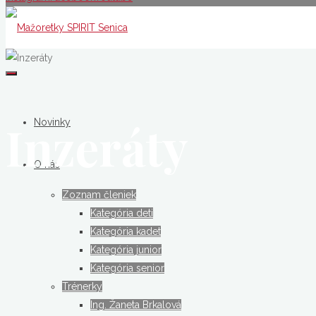
Mažoretky
SPIRIT
Senica
Inzeráty
Novinky
O nás
Zoznam členiek
Kategória deti
Kategória kadet
Kategória junior
Kategória senior
Trénerky
Ing. Žaneta Brkalová