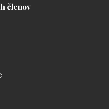
h členov
e