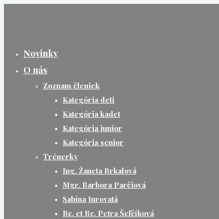
Skip
to
content
Novinky
O nás
Zoznam členiek
Kategória deti
Kategória kadet
Kategória junior
Kategória senior
Trénerky
Ing. Žaneta Brkalová
Mgr. Barbora Parčiová
Sabína Jurovatá
Bc. et Bc. Petra Šefčíková