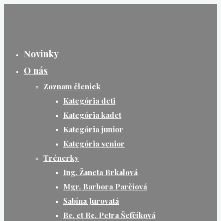
Skip
to
content
Novinky
O nás
Zoznam členiek
Kategória deti
Kategória kadet
Kategória junior
Kategória senior
Trénerky
Ing. Žaneta Brkalová
Mgr. Barbora Parčiová
Sabína Jurovatá
Bc. et Bc. Petra Šefčíková