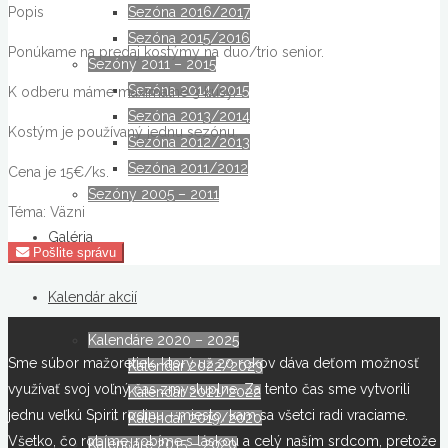
Sezóna 2016/2017
Popis
Sezóna 2015/2016
Ponúkame na predaj kostýmy na duo/trio senior.
Sezóny 2011 – 2015
Sezóna 2014/2015
K odberu máme maximálne 3 kusy.
Sezóna 2013/2014
Kostým je používaný jednu sezónu.
Sezóna 2012/2013
Sezóna 2011/2012
Cena je 15€/ks.
Sezóny 2005 – 2011
Téma: Väzni
Galéria
Pošlite správu
Kalendár akcií
Kalendáre 2020 – 2025
Sme súbor mažoretiek, ktorý už 20 rokov dáva deťom možnosť
Kalendár 2022/2023
využívať svoj voľný čas zmysluplne. Za tento čas sme vytvorili
Kalendár 2021/2022
jednu veľkú Spirit rodinu - miesto, kam sa všetci radi vraciame.
Kalendár 2019/2020
Všetko, čo robíme, robíme s láskou a celý naším srdcom, pretože
Kalendáre 2015 – 2020