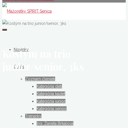
Mažoretky
SPIRIT
Senica
Kostým na trio
Novinky
junior/senior, 3ks
O nás
Zoznam členiek
Kategória deti
Kategória kadet
Kategória junior
Kategória senior
Trénerky
Ing. Žaneta Brkalová