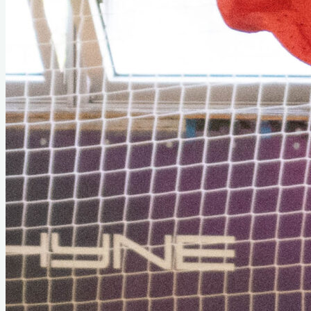
Sezóna 2017/2018
Sezóna 2016/2017
Sezóna 2015/2016
Sezóny 2011 – 2015
Sezóna 2014/2015
Sezóna 2013/2014
Sezóna 2012/2013
Sezóna 2011/2012
Sezóny 2005 – 2011
Galéria
Kalendár akcií
Kalendáre 2020 – 2025
Kalendár 2022/2023
Kalendár 2021/2022
Kalendár 2019/2020