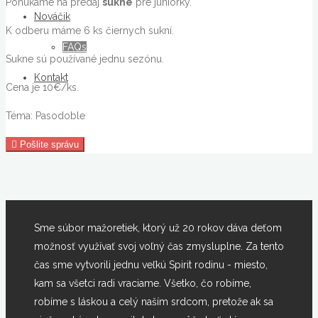
Ponúkame na predaj
sukne
pre juniorky.
Nováčik
K odberu máme 6 ks čiernych sukní.
FAQs
Sukne sú používané jednu sezónu.
Kontakt
Cena je 10€/ks.
Téma: Pasodoble
Pošlite správu
Sme súbor mažoretiek, ktorý už 20 rokov dáva deťom
možnosť využívať svoj voľný čas zmysluplne. Za tento
čas sme vytvorili jednu veľkú Spirit rodinu - miesto,
kam sa všetci radi vraciame. Všetko, čo robíme,
robíme s láskou a celý naším srdcom, pretože ak sa