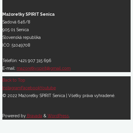
Mažoretky SPIRIT Senica
Sadová 646/8
905 01 Senica
Slovenská republika
IČO: 51049708
Telefón: +421 907 315 696
E-mail:
mazoretkyspirit@gmail.com
Back to Top
Instagram
Facebook
Youtube
© 2022 Mažoretky SPIRIT Senica | Všetky práva vyhradené.
Powered by
Bravada
&
WordPress
.