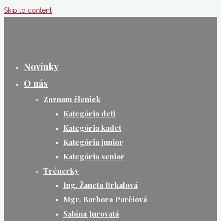
Skip to content
Novinky
O nás
Zoznam členiek
Kategória deti
Kategória kadet
Kategória junior
Kategória senior
Trénerky
Ing. Žaneta Brkalová
Mgr. Barbora Parčiová
Sabína Jurovatá