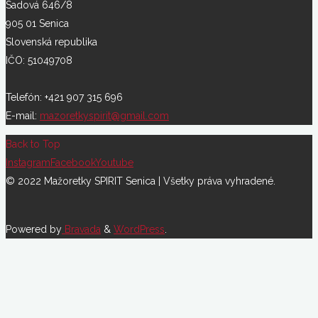
Sadová 646/8
905 01 Senica
Slovenská republika
IČO: 51049708
Telefón: +421 907 315 696
E-mail:
mazoretkyspirit@gmail.com
Back to Top
Instagram
Facebook
Youtube
© 2022 Mažoretky SPIRIT Senica | Všetky práva vyhradené.
Powered by
Bravada
&
WordPress
.