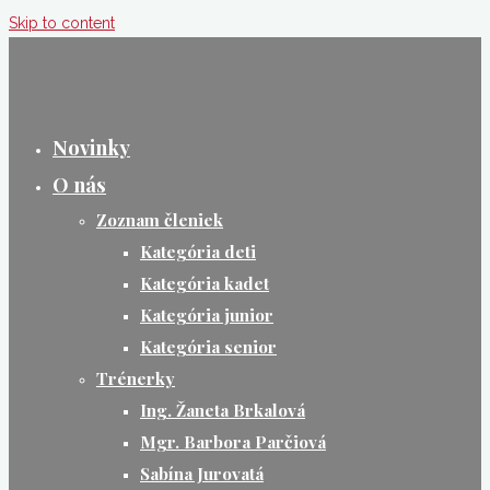
Skip to content
Novinky
O nás
Zoznam členiek
Kategória deti
Kategória kadet
Kategória junior
Kategória senior
Trénerky
Ing. Žaneta Brkalová
Mgr. Barbora Parčiová
Sabína Jurovatá