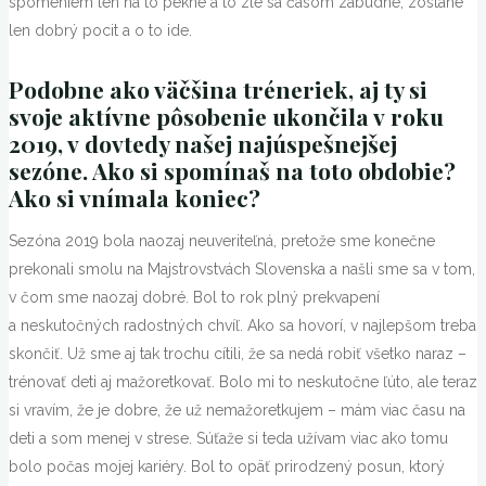
spomeniem len na to pekné a to zlé sa časom zabudne, zostane
len dobrý pocit a o to ide.
Podobne ako väčšina tréneriek, aj ty si
svoje aktívne pôsobenie ukončila v roku
2019, v dovtedy našej najúspešnejšej
sezóne. Ako si spomínaš na toto obdobie?
Ako si vnímala koniec?
Sezóna 2019 bola naozaj neuveriteľná, pretože sme konečne
prekonali smolu na Majstrovstvách Slovenska a našli sme sa v tom,
v čom sme naozaj dobré. Bol to rok plný prekvapení
a neskutočných radostných chvíľ. Ako sa hovorí, v najlepšom treba
skončiť. Už sme aj tak trochu cítili, že sa nedá robiť všetko naraz –
trénovať deti aj mažoretkovať. Bolo mi to neskutočne ľúto, ale teraz
si vravím, že je dobre, že už nemažoretkujem – mám viac času na
deti a som menej v strese. Súťaže si teda užívam viac ako tomu
bolo počas mojej kariéry. Bol to opäť prirodzený posun, ktorý