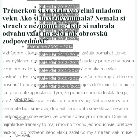
Kalendár 2018/2019
Trénerkou si sa stala vo veľmi mladom
Kalendár 2017/2018
veku. Ako si to vtedy vnímala? Nemala si
Kalendár 2016/2017
strach z neznámeho? Kde si nabrala
Kalendár 2015/2016
odvahu vziať na seba tak obrovskú
Kalendár 2014/2015
zodpovednosť
?
Kalendáre 2009 – 2014
Vzhľadom k tomu, že som už pred tým začala pomáhať Lenke
Kalendár 2013/2014
s vymýšľaním choreografií, tak to bol už asi taký prirodzený posun
Kalendár 2012/2013
v mojom mažoretkovom živote. Samotná ponuka ma však
Kalendár 2011/2012
zaskočila. Bola som rada, že mi niekto natoľko dôveruje a chce mi
Kalendár 2010/2011
posunúť trénovanie detí. Každý, kto pracuje s deťmi vie, že to nie je
Kalendár 2009/2010
len práca, ale aj poslanie. Tým, že ponuku som nedostala len ja,
Sponzori
ale aj Maťka Janáková, mala som oporu v nej. Nebola som v tom
sama, ale boli sme dve, dopĺňali sa a spolu sme hľadali riešenia.
Jednoducho sme vedeli, že ideme správnym smerom. Dnešné
Bazárik
najmladšie trénerky to majú možno trochu jednoduchšie, pretože
naskočili do rozbehnutého vlaku, zatiaľ čo my sme ten vlak museli
Nováčik