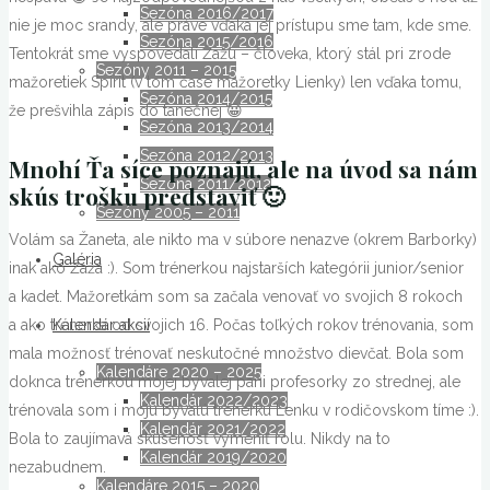
Sezóna 2016/2017
nie je moc srandy, ale práve vďaka jej prístupu sme tam, kde sme.
Sezóna 2015/2016
Tentokrát sme vyspovedali Žažu – človeka, ktorý stál pri zrode
Sezóny 2011 – 2015
mažoretiek Spirit (v tom čase mažoretky Lienky) len vďaka tomu,
Sezóna 2014/2015
že prešvihla zápis do tanečnej 😀
Sezóna 2013/2014
Sezóna 2012/2013
Mnohí Ťa síce poznajú, ale na úvod sa nám
Sezóna 2011/2012
skús trošku predstaviť 🙂
Sezóny 2005 – 2011
Volám sa Žaneta, ale nikto ma v súbore nenazve (okrem Barborky)
Galéria
inak ako Žaža :). Som trénerkou najstarších kategórii junior/senior
a kadet. Mažoretkám som sa začala venovať vo svojich 8 rokoch
Kalendár akcií
a ako trénerka od svojich 16. Počas toľkých rokov trénovania, som
mala možnosť trénovať neskutočné množstvo dievčat. Bola som
Kalendáre 2020 – 2025
doknca trénerkou mojej bývalej pani profesorky zo strednej, ale
Kalendár 2022/2023
trénovala som i moju bývalú trénerku Lenku v rodičovskom tíme :).
Kalendár 2021/2022
Bola to zaujímavá skúsenosť vymeniť rolu. Nikdy na to
Kalendár 2019/2020
nezabudnem.
Kalendáre 2015 – 2020