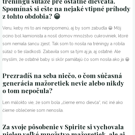
tréningu súťaže pre ostatné dievčatá.
Spomínaš si ešte na nejaké vtipné príhody
z tohto obdobia? 😀
Veru, keby mi to ani nepripomenú, aj by som zabudla 😀 Môj
ocino bol kamionista a nosil domov množstvo cukroviniek, ktoré
som nemala šancu zjesť. Tak som to nosila na tréningy a robila
súťaž o tie sladkosti. Zabavila som sa tým aj ja, aj ostatné. Ale
myslím, že ostatné baby si skôr pamätajú čo som nosila ako ja 😀
Prezradíš na seba niečo, o čom súčasná
generácia mažoretiek nevie alebo nikdy
o tom nepočula?
Len málokto vie, že som bola „čierne emo dievča“, nič iné ako
čierne oblečenie som nenosila.
Za svoje pôsobenie v Spirite si vychovala
nielen veľké množstvo mažoretiek, ale aj