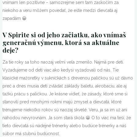
vnímam len pozitívne – samozrejme sem tam zaskočím za
niekoho a veru môžem povedať, že ešte medzi dievčatá aj
zapadám 😀
V Spirite si od jeho začiatku, ako vnímaš
generačnú výmenu, ktorá sa aktuálne
deje?
Za tie roky sa toho naozaj veľmi veľa zmenilo. Najmä pre deti.
Vyžadujeme od detí viac ako kedysi vyžadovali od nás. Tie
klasické mažoretky v sukničkách s drevenou paličkou sú už dávno
preč a dnes musia deti zvládať základy baletu, akrobaciu, ale aj
ťažkú prácu s paličkou. Je krásne vidieť, že zásady, ktoré sme si
stanovili pred mnohými rokmi majú zmysel a dievčatá, ktoré
trénujeme niekoľko rokov sú naozaj skvelé. Veru, ja sa im už ani
náhodou nevyrovnám. Ja som stará škola 😀 O to viac ma teší, že
tieto dievčatá sú nádejné trénerky alebo budúce trénerky a náš
súbor má sľubnú budúcnosť.