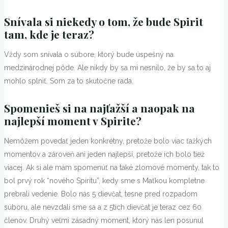
Snívala si niekedy o tom, že bude Spirit
tam, kde je teraz?
Vždy som snívala o súbore, ktorý bude úspešný na
medzinárodnej pôde. Ale nikdy by sa mi nesnilo, že by sa to aj
mohlo splniť. Som za to skutočne rada.
Spomenieš si na najťažší a naopak na
najlepší moment v Spirite?
Nemôžem povedať jeden konkrétny, pretože bolo viac ťažkých
momentov a zároveň ani jeden najlepší, pretože ich bolo tiež
viacej. Ak si ale mám spomenúť na také zlomové momenty, tak to
bol prvý rok “nového Spiritu”, kedy sme s Maťkou kompletne
prebrali vedenie. Bolo nás 5 dievčat, tesne pred rozpadom
súboru, ale nevzdali sme sa a z 5tich dievčat je teraz cez 60
členov. Druhý veľmi zásadný moment, ktorý nás len posunul