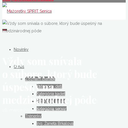
Mažoretky
SPIRIT
Senica
Novinky
Vždy som snívala
O nás
o súbore, ktorý bude
Zoznam členiek
úspešný na
Kategória deti
Kategória kadet
medzinárodnej pôde
Kategória junior
Kategória senior
28. marca 2023
28. marca 2023
Trénerky
Ing. Žaneta Brkalová