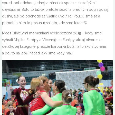
vpred, bol odchod jednej z tréneriek spolu s niekoľkými
dievčatami. Bolo to ťažké, pretože sezóna pred tým bola naozaj
dusná, ale po odchode sa všetko uvoľnilo. Poučili sme sa a
pomohlo nám to posunúť sa tam, kde sme teraz 🙂
Medzi skvelými momentami vedie sezóna 2019 – kedy sme
vyhrali Majstra Európy a Vicemajstra Európy, ale aj otvorenie
detičkovej kategórie, pretože Barborka bola na to ako stvorená
a bol to najlepší nápad, aký sme kedy mali.