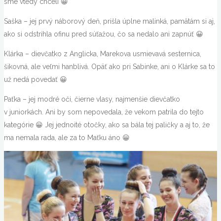
sme vtedy chceli 😀
Saška – jej prvý náborový deň, prišla úplne malinká, pamätám si aj,
ako si odstrihla ofinu pred súťažou, čo sa nedalo ani zapnúť 😀
Klárka – dievčatko z Anglicka, Marekova usmievavá sesternica,
šikovná, ale veľmi hanblivá. Opäť ako pri Sabinke, ani o Klárke sa to
už nedá povedať 😀
Paťka – jej modré oči, čierne vlasy, najmenšie dievčatko
v juniorkách. Ani by som nepovedala, že vekom patrila do tejto
kategórie 😀 Jej jednoité otočky, ako sa bála tej paličky a aj to, že
ma nemala rada, ale za to Maťku áno 😀