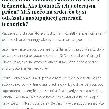
tréneriek. Ako hodnotíš ich doterajšiu
prácu? Máš niečo na srdci, čo by si
odkázala nastupujúcej generácii
tréneriek?
Každé jedno dievča, ktoré chodilo na mažoretky si pamätám veľmi
dobre. Ich prvé tréningy, ako vyzerala a kam sa posunula.
Sabinka – malé dievča zo starého sídliska, trochu tichá na tú dobu
bola, čo sa nedá povedať o dnešku. 😀 Doteraz si pamätám jej
prvé súťaže, ako sa rozcvičovala na súťaži lebo chcela vedieť
šnúru, potom aj jej ovečku 😀
Peťka – ako som si s ňou písala o tom, že chce prejsť do nášho
súboru, ako som ju trénovala pred mojou bytovkou. Jej sóla boli
legendárne – každýkrát niečo iné ukázala, vždy sme sa s Maťkou
rehotali, keď tam dala niečo nové. Každýkrát originálne. A aj jej
prvý kostým, ktorý ušila pani v Čechách a vyzeral úplne inak, ako