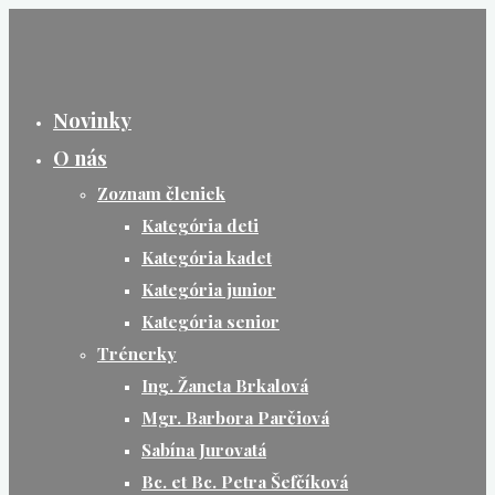
Skip
to
content
Novinky
O nás
Zoznam členiek
Kategória deti
Kategória kadet
Kategória junior
Kategória senior
Trénerky
Ing. Žaneta Brkalová
Mgr. Barbora Parčiová
Sabína Jurovatá
Bc. et Bc. Petra Šefčíková