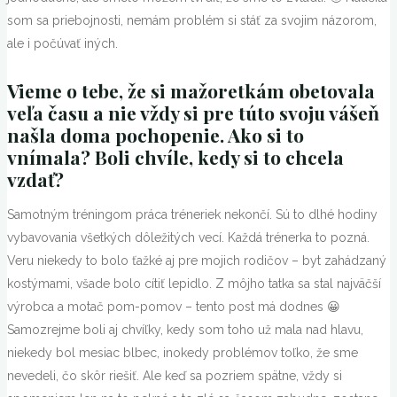
som sa priebojnosti, nemám problém si stáť za svojim názorom,
ale i počúvať iných.
Vieme o tebe, že si mažoretkám obetovala
veľa času a nie vždy si pre túto svoju vášeň
našla doma pochopenie. Ako si to
vnímala? Boli chvíle, kedy si to chcela
vzdať?
Samotným tréningom práca tréneriek nekončí. Sú to dlhé hodiny
vybavovania všetkých dôležitých vecí. Každá trénerka to pozná.
Veru niekedy to bolo ťažké aj pre mojich rodičov – byt zahádzaný
kostýmami, všade bolo cítiť lepidlo. Z môjho tatka sa stal najväčší
výrobca a motač pom-pomov – tento post má dodnes 😀
Samozrejme boli aj chvíľky, kedy som toho už mala nad hlavu,
niekedy bol mesiac blbec, inokedy problémov toľko, že sme
nevedeli, čo skôr riešiť. Ale keď sa pozriem spätne, vždy si