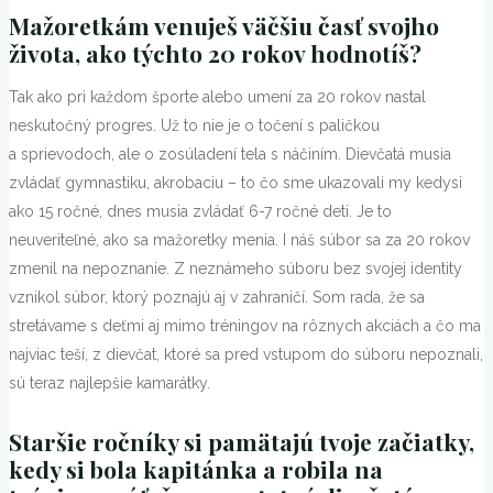
Mažoretkám venuješ väčšiu časť svojho
života, ako týchto 20 rokov hodnotíš?
Tak ako pri každom športe alebo umení za 20 rokov nastal
neskutočný progres. Už to nie je o točení s paličkou
a sprievodoch, ale o zosúladení tela s náčiním. Dievčatá musia
zvládať gymnastiku, akrobaciu – to čo sme ukazovali my kedysi
ako 15 ročné, dnes musia zvládať 6-7 ročné deti. Je to
neuveriteľné, ako sa mažoretky menia. I náš súbor sa za 20 rokov
zmenil na nepoznanie. Z neznámeho súboru bez svojej identity
vznikol súbor, ktorý poznajú aj v zahraničí. Som rada, že sa
stretávame s deťmi aj mimo tréningov na rôznych akciách a čo ma
najviac teší, z dievčat, ktoré sa pred vstupom do súboru nepoznali,
sú teraz najlepšie kamarátky.
Staršie ročníky si pamätajú tvoje začiatky,
kedy si bola kapitánka a robila na