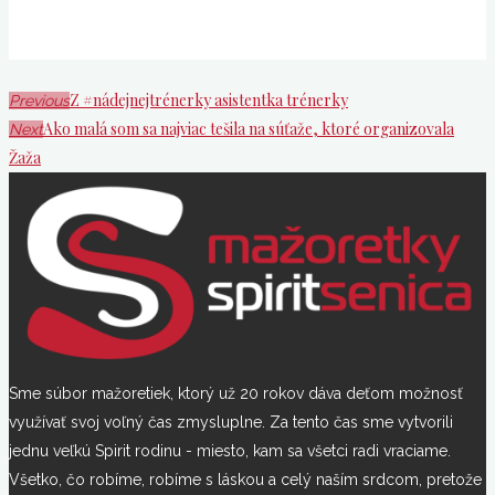
Z #nádejnejtrénerky asistentka trénerky
Previous
Ako malá som sa najviac tešila na súťaže, ktoré organizovala
Next
Žaža
Sme súbor mažoretiek, ktorý už 20 rokov dáva deťom možnosť
využívať svoj voľný čas zmysluplne. Za tento čas sme vytvorili
jednu veľkú Spirit rodinu - miesto, kam sa všetci radi vraciame.
Všetko, čo robíme, robíme s láskou a celý naším srdcom, pretože